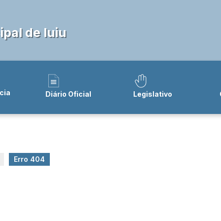
pal de Iuiu
cia
Diário Oficial
Legislativo
Erro 404