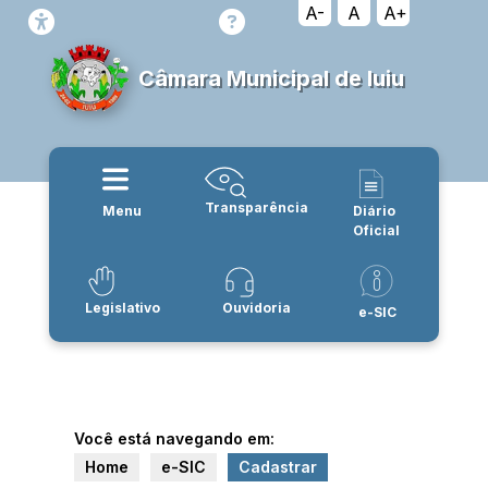
A-
A
A+
Câmara Municipal de Iuiu
Transparência
Menu
Diário
Oficial
Legislativo
Ouvidoria
e-SIC
Você está navegando em:
Home
e-SIC
Cadastrar